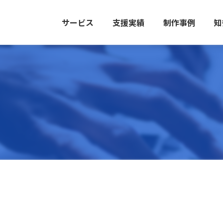
サービス
支援実績
制作事例
知
WEB
ONLINE
ONL
CRE
MARKETING
AD
AD
クリエイ
Webマーケティング
Web広告
Web広告
PRINTING
PRINTING
CRE
印刷
印刷
クリエイ