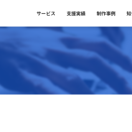
サービス
支援実績
制作事例
知
WEB
ONLINE
ONL
CRE
MARKETING
AD
AD
クリエイ
Webマーケティング
Web広告
Web広告
PRINTING
PRINTING
CRE
印刷
印刷
クリエイ